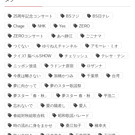
25周年記念コンサート
BSフジ
BS日テレ
Chage
NHK
Yes
ZERO
ZEROコンサート
あべ静江
ごごナマ
つぐない
ゆりねえチャンネル
アモーレ・ミオ
クイズ! 脳ベルSHOW
チェリッシュ
テレサ・テン
ニッポン放送
ラドンナ原宿
ロザンナ
今夜は離さない
加橋かつみ
千葉県
台湾
夢に向かって
夢のスター歌謡祭
夢スター「春・秋」
夢スター 春・秋
平浩二
忘れないで
愛の陽差し
愛人
春組対秋組歌合戦
昭和歌謡パレード
時の流れに身をまかせ
桑江知子
橋幸夫