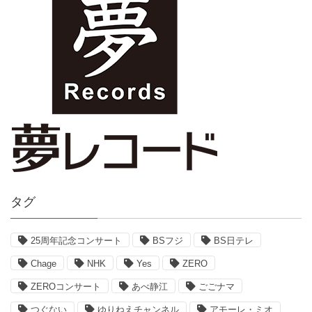
タグ
25周年記念コンサート
BSフジ
BS日テレ
Chage
NHK
Yes
ZERO
ZEROコンサート
あべ静江
ごごナマ
つぐない
ゆりねえチャンネル
アモーレ・ミオ