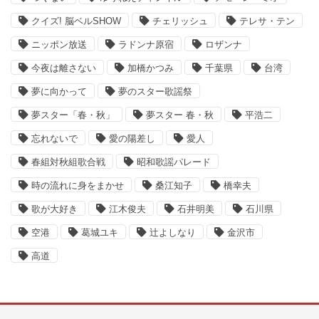
クイズ! 脳ベルSHOW
チェリッシュ
テレサ・テン
ニッポン放送
ラドンナ原宿
ロザンナ
今夜は離さない
加橋かつみ
千葉県
台湾
夢に向かって
夢のスター歌謡祭
夢スター「春・秋」
夢スター 春・秋
平浩二
忘れないで
愛の陽差し
愛人
春組対秋組歌合戦
昭和歌謡パレード
時の流れに身をまかせ
桑江知子
橋幸夫
歌が大好き
江木俊夫
石井明美
石川県
空港
葛城ユキ
辻よしなり
金沢市
高道