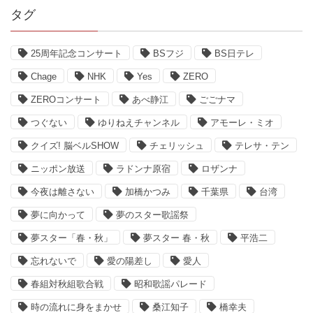
タグ
25周年記念コンサート
BSフジ
BS日テレ
Chage
NHK
Yes
ZERO
ZEROコンサート
あべ静江
ごごナマ
つぐない
ゆりねえチャンネル
アモーレ・ミオ
クイズ! 脳ベルSHOW
チェリッシュ
テレサ・テン
ニッポン放送
ラドンナ原宿
ロザンナ
今夜は離さない
加橋かつみ
千葉県
台湾
夢に向かって
夢のスター歌謡祭
夢スター「春・秋」
夢スター 春・秋
平浩二
忘れないで
愛の陽差し
愛人
春組対秋組歌合戦
昭和歌謡パレード
時の流れに身をまかせ
桑江知子
橋幸夫