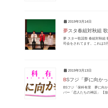
2019年3月14日
夢スタ春組対秋組 
夢 スター歌謡祭 春組対秋
司会をされてます。これは3月
2019年3月13日
BSフジ「夢に向か
BSフジ「保科有里 夢に向か
バー「恋人たちの神話」 【放送日時】