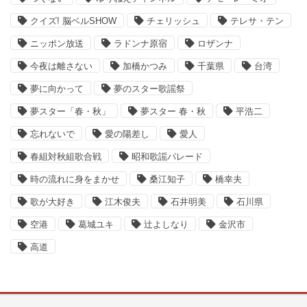
クイズ! 脳ベルSHOW
チェリッシュ
テレサ・テン
ニッポン放送
ラドンナ原宿
ロザンナ
今夜は離さない
加橋かつみ
千葉県
台湾
夢に向かって
夢のスター歌謡祭
夢スター「春・秋」
夢スター 春・秋
平浩二
忘れないで
愛の陽差し
愛人
春組対秋組歌合戦
昭和歌謡パレード
時の流れに身をまかせ
桑江知子
橋幸夫
歌が大好き
江木俊夫
石井明美
石川県
空港
葛城ユキ
辻よしなり
金沢市
高道