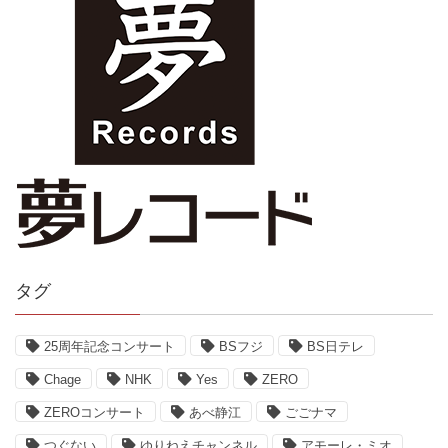
タグ
25周年記念コンサート
BSフジ
BS日テレ
Chage
NHK
Yes
ZERO
ZEROコンサート
あべ静江
ごごナマ
つぐない
ゆりねえチャンネル
アモーレ・ミオ