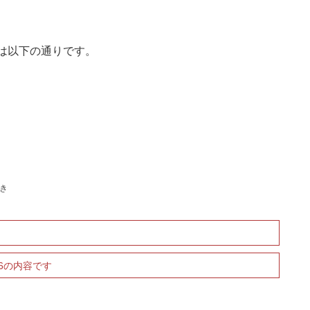
容は以下の通りです。
き
6の内容です