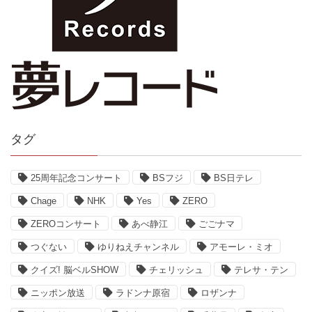
タグ
25周年記念コンサート
BSフジ
BS日テレ
Chage
NHK
Yes
ZERO
ZEROコンサート
あべ静江
ごごナマ
つぐない
ゆりねえチャンネル
アモーレ・ミオ
クイズ! 脳ベルSHOW
チェリッシュ
テレサ・テン
ニッポン放送
ラドンナ原宿
ロザンナ