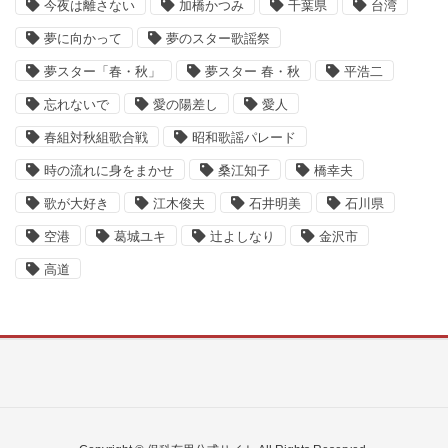
今夜は離さない
加橋かつみ
千葉県
台湾
夢に向かって
夢のスター歌謡祭
夢スター「春・秋」
夢スター 春・秋
平浩二
忘れないで
愛の陽差し
愛人
春組対秋組歌合戦
昭和歌謡パレード
時の流れに身をまかせ
桑江知子
橋幸夫
歌が大好き
江木俊夫
石井明美
石川県
空港
葛城ユキ
辻よしなり
金沢市
高道