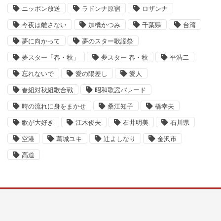
ニッポン放送
ラドンナ原宿
ロザンナ
今夜は離さない
加橋かつみ
千葉県
台湾
夢に向かって
夢のスター歌謡祭
夢スター「春・秋」
夢スター 春・秋
平浩二
忘れないで
愛の陽差し
愛人
春組対秋組歌合戦
昭和歌謡パレード
時の流れに身をまかせ
桑江知子
橋幸夫
歌が大好き
江木俊夫
石井明美
石川県
空港
葛城ユキ
辻よしなり
金沢市
高道