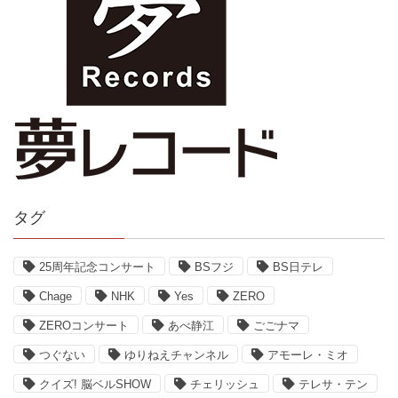
タグ
25周年記念コンサート
BSフジ
BS日テレ
Chage
NHK
Yes
ZERO
ZEROコンサート
あべ静江
ごごナマ
つぐない
ゆりねえチャンネル
アモーレ・ミオ
クイズ! 脳ベルSHOW
チェリッシュ
テレサ・テン