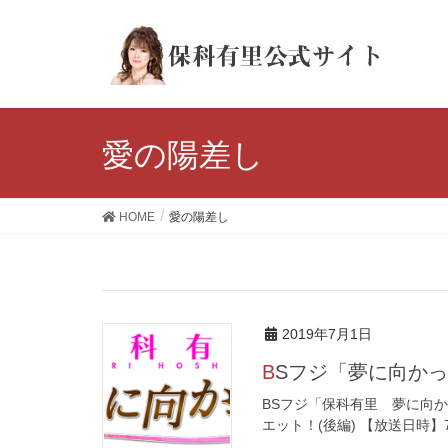
愛の陽差し
HOME
愛の陽差し
2019年7月1日
BSフジ「夢に向か
BSフジ「保科有里 夢に向か
エット！(後編) 【放送日時】7月11