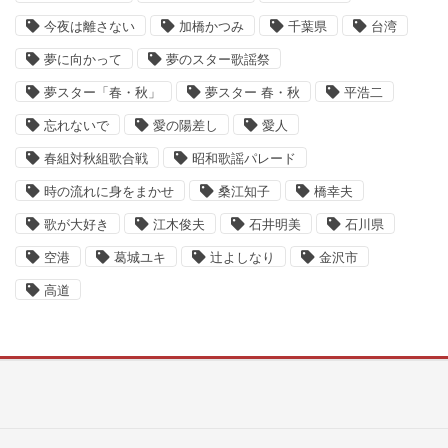
今夜は離さない
加橋かつみ
千葉県
台湾
夢に向かって
夢のスター歌謡祭
夢スター「春・秋」
夢スター 春・秋
平浩二
忘れないで
愛の陽差し
愛人
春組対秋組歌合戦
昭和歌謡パレード
時の流れに身をまかせ
桑江知子
橋幸夫
歌が大好き
江木俊夫
石井明美
石川県
空港
葛城ユキ
辻よしなり
金沢市
高道