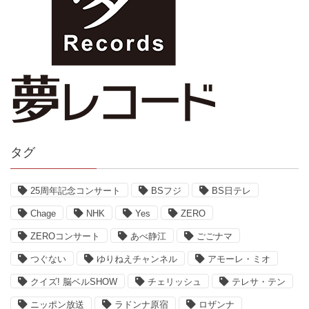
タグ
25周年記念コンサート
BSフジ
BS日テレ
Chage
NHK
Yes
ZERO
ZEROコンサート
あべ静江
ごごナマ
つぐない
ゆりねえチャンネル
アモーレ・ミオ
クイズ! 脳ベルSHOW
チェリッシュ
テレサ・テン
ニッポン放送
ラドンナ原宿
ロザンナ