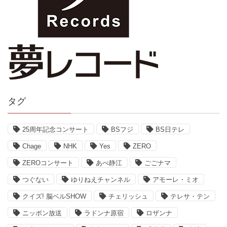
タグ
25周年記念コンサート
BSフジ
BS日テレ
Chage
NHK
Yes
ZERO
ZEROコンサート
あべ静江
ごごナマ
つぐない
ゆりねえチャンネル
アモーレ・ミオ
クイズ! 脳ベルSHOW
チェリッシュ
テレサ・テン
ニッポン放送
ラドンナ原宿
ロザンナ