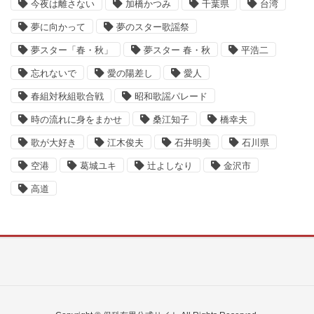
今夜は離さない
加橋かつみ
千葉県
台湾
夢に向かって
夢のスター歌謡祭
夢スター「春・秋」
夢スター 春・秋
平浩二
忘れないで
愛の陽差し
愛人
春組対秋組歌合戦
昭和歌謡パレード
時の流れに身をまかせ
桑江知子
橋幸夫
歌が大好き
江木俊夫
石井明美
石川県
空港
葛城ユキ
辻よしなり
金沢市
高道