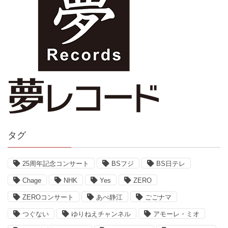
タグ
25周年記念コンサート
BSフジ
BS日テレ
Chage
NHK
Yes
ZERO
ZEROコンサート
あべ静江
ごごナマ
つぐない
ゆりねえチャンネル
アモーレ・ミオ