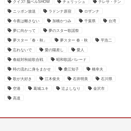
クイズ! 脳ベルSHOW
チェリッシュ
テレサ・テン
ニッポン放送
ラドンナ原宿
ロザンナ
今夜は離さない
加橋かつみ
千葉県
台湾
夢に向かって
夢のスター歌謡祭
夢スター「春・秋」
夢スター 春・秋
平浩二
忘れないで
愛の陽差し
愛人
春組対秋組歌合戦
昭和歌謡パレード
時の流れに身をまかせ
桑江知子
橋幸夫
歌が大好き
江木俊夫
石井明美
石川県
空港
葛城ユキ
辻よしなり
金沢市
高道