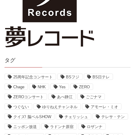
タグ
25周年記念コンサート
BSフジ
BS日テレ
Chage
NHK
Yes
ZERO
ZEROコンサート
あべ静江
ごごナマ
つぐない
ゆりねえチャンネル
アモーレ・ミオ
クイズ! 脳ベルSHOW
チェリッシュ
テレサ・テン
ニッポン放送
ラドンナ原宿
ロザンナ