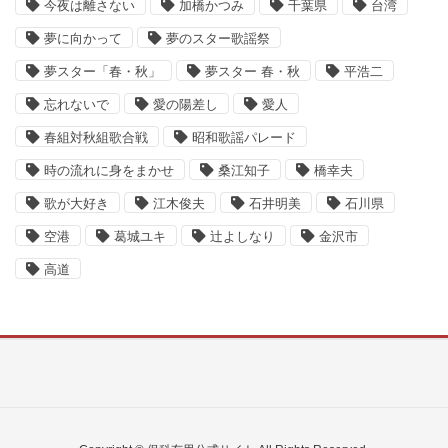
今夜は離さない
加橋かつみ
千葉県
台湾
夢に向かって
夢のスター歌謡祭
夢スター「春・秋」
夢スター 春・秋
平浩二
忘れないで
愛の陽差し
愛人
春組対秋組歌合戦
昭和歌謡パレード
時の流れに身をまかせ
桑江知子
橋幸夫
歌が大好き
江木俊夫
石井明美
石川県
空港
葛城ユキ
辻よしなり
金沢市
高道