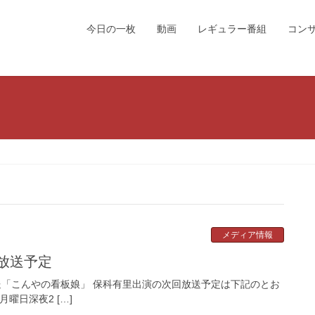
今日の一枚
動画
レギュラー番組
コン
メディア情報
放送予定
e/ 北陸朝日放送「こんやの看板娘」 保科有里出演の次回放送予定は下記のとお
月曜日深夜2 […]