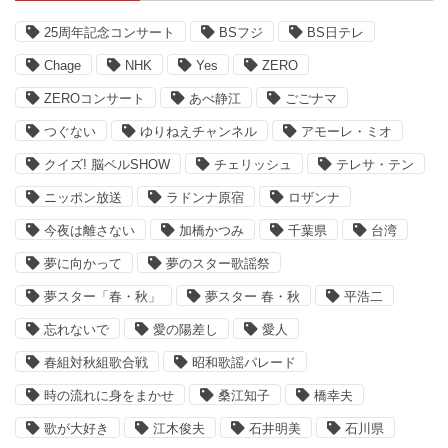
25周年記念コンサート
BSフジ
BS日テレ
Chage
NHK
Yes
ZERO
ZEROコンサート
あべ静江
ごごナマ
つぐない
ゆりねえチャンネル
アモーレ・ミオ
クイズ! 脳ベルSHOW
チェリッシュ
テレサ・テン
ニッポン放送
ラドンナ原宿
ロザンナ
今夜は離さない
加橋かつみ
千葉県
台湾
夢に向かって
夢のスター歌謡祭
夢スター「春・秋」
夢スター 春・秋
平浩二
忘れないで
愛の陽差し
愛人
春組対秋組歌合戦
昭和歌謡パレード
時の流れに身をまかせ
桑江知子
橋幸夫
歌が大好き
江木俊夫
石井明美
石川県