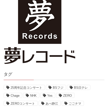
タグ
25周年記念コンサート
BSフジ
BS日テレ
Chage
NHK
Yes
ZERO
ZEROコンサート
あべ静江
ごごナマ