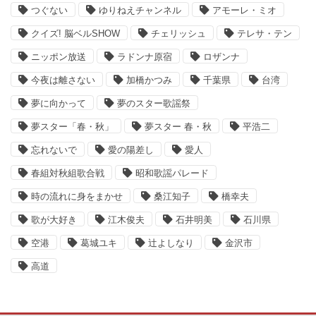
つぐない
ゆりねえチャンネル
アモーレ・ミオ
クイズ! 脳ベルSHOW
チェリッシュ
テレサ・テン
ニッポン放送
ラドンナ原宿
ロザンナ
今夜は離さない
加橋かつみ
千葉県
台湾
夢に向かって
夢のスター歌謡祭
夢スター「春・秋」
夢スター 春・秋
平浩二
忘れないで
愛の陽差し
愛人
春組対秋組歌合戦
昭和歌謡パレード
時の流れに身をまかせ
桑江知子
橋幸夫
歌が大好き
江木俊夫
石井明美
石川県
空港
葛城ユキ
辻よしなり
金沢市
高道