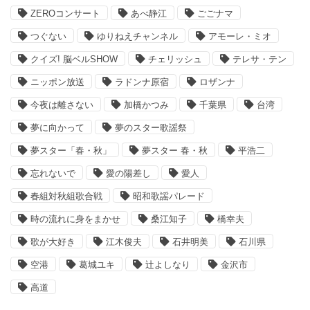
ZEROコンサート
あべ静江
ごごナマ
つぐない
ゆりねえチャンネル
アモーレ・ミオ
クイズ! 脳ベルSHOW
チェリッシュ
テレサ・テン
ニッポン放送
ラドンナ原宿
ロザンナ
今夜は離さない
加橋かつみ
千葉県
台湾
夢に向かって
夢のスター歌謡祭
夢スター「春・秋」
夢スター 春・秋
平浩二
忘れないで
愛の陽差し
愛人
春組対秋組歌合戦
昭和歌謡パレード
時の流れに身をまかせ
桑江知子
橋幸夫
歌が大好き
江木俊夫
石井明美
石川県
空港
葛城ユキ
辻よしなり
金沢市
高道