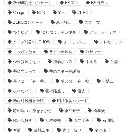
25周年記念コンサート
BSフジ
BS日テレ
Chage
NHK
Yes
ZERO
ZEROコンサート
あべ静江
ごごナマ
つぐない
ゆりねえチャンネル
アモーレ・ミオ
クイズ! 脳ベルSHOW
チェリッシュ
テレサ・テン
ニッポン放送
ラドンナ原宿
ロザンナ
今夜は離さない
加橋かつみ
千葉県
台湾
夢に向かって
夢のスター歌謡祭
夢スター「春・秋」
夢スター 春・秋
平浩二
忘れないで
愛の陽差し
愛人
春組対秋組歌合戦
昭和歌謡パレード
時の流れに身をまかせ
桑江知子
橋幸夫
歌が大好き
江木俊夫
石井明美
石川県
空港
葛城ユキ
辻よしなり
金沢市